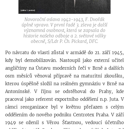
Novoroční oslava 1942-1943, F. Dvořák
úplně vpravo. V první řadě 3. zleva je další
významná osobnost, která se zapsala do
historie našeho odboje a 2. světové války
obecně, S/Ldr P. Ch. Pickard, DFC.
Po návratu do vlasti zůstal v armádě do 21. září 1945,
kdy byl demobilizován. Nastoupil jako externí učitel
angličtiny na Ústavu moderních řečí v Brně a dalších
osm měsíců věnoval přípravě na maturitní zkoušku,
kterou úspěšně složil na reálném gymnáziu v Brně na
Antonínské. V říjnu se odstěhoval do Prahy, kde
pracoval jako referent exportního oddělení n.p. Juta. V
rámci reorganizace byl v květnu přeřazen s celým
oddělením do nového podniku Centrotex Praha. V září
1949 se oženil s Věrou Šťastnou, vedoucí účetního