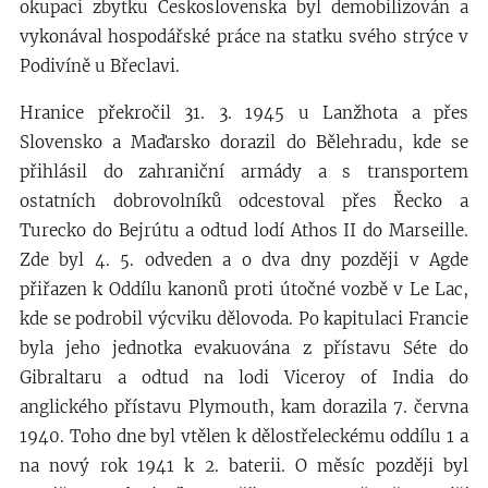
okupaci zbytku Československa byl demobilizován a
vykonával hospodářské práce na statku svého strýce v
Podivíně u Břeclavi.
Hranice překročil 31. 3. 1945 u Lanžhota a přes
Slovensko a Maďarsko dorazil do Bělehradu, kde se
přihlásil do zahraniční armády a s transportem
ostatních dobrovolníků odcestoval přes Řecko a
Turecko do Bejrútu a odtud lodí Athos II do Marseille.
Zde byl 4. 5. odveden a o dva dny později v Agde
přiřazen k Oddílu kanonů proti útočné vozbě v Le Lac,
kde se podrobil výcviku dělovoda. Po kapitulaci Francie
byla jeho jednotka evakuována z přístavu Séte do
Gibraltaru a odtud na lodi Viceroy of India do
anglického přístavu Plymouth, kam dorazila 7. června
1940. Toho dne byl vtělen k dělostřeleckému oddílu 1 a
na nový rok 1941 k 2. baterii. O měsíc později byl