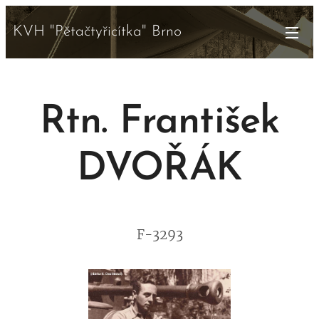
KVH "Pětačtyřicítka" Brno
Rtn. František
DVOŘÁK
F-3293