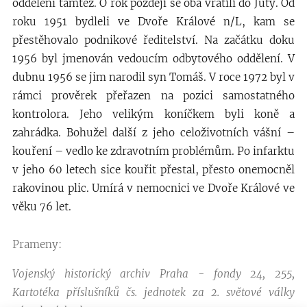
oddělení tamtéž. O rok později se oba vrátili do Juty. Od
roku 1951 bydleli ve Dvoře Králové n/L, kam se
přestěhovalo podnikové ředitelství. Na začátku doku
1956 byl jmenován vedoucím odbytového oddělení. V
dubnu 1956 se jim narodil syn Tomáš. V roce 1972 byl v
rámci prověrek přeřazen na pozici samostatného
kontrolora. Jeho velikým koníčkem byli koně a
zahrádka. Bohužel další z jeho celoživotních vášní –
kouření – vedlo ke zdravotním problémům. Po infarktu
v jeho 60 letech sice kouřit přestal, přesto onemocněl
rakovinou plic. Umírá v nemocnici ve Dvoře Králové ve
věku 76 let.
Prameny:
Vojenský historický archiv Praha - fondy 24, 255,
Kartotéka příslušníků čs. jednotek za 2. světové války