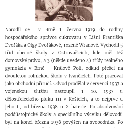
Narodil se v Brně 1. června 1919 do rodiny
hospodářského správce cukrovaru v Líšni Františka
Dvořáka a Olgy Dvořákové, rozené Wranové. Vychodil 5
tříd obecné školy v Ostrovačicích, kde měl též
domovské právo, a 3 (někde uvedeno 4) třídy reálného
gymnázia v Brně – Králově Poli, odkud přešel na
dvouletou rolnickou školu v Ivančicích. Poté pracoval
jako obchodní příručí. Odvod prodělal v červenci 1937 a
vojenskou službu nastoupil 1. 10. 1937 u
dělostřeleckého pluku 111 v Košicích, a to nejprve u
jeho 1., od března 1938 u 2. baterie. Po absolvování
poddůstojnické školy a speciálního výcviku dělovodů
byl na konci března 1938 povýšen na svobodníka. Po