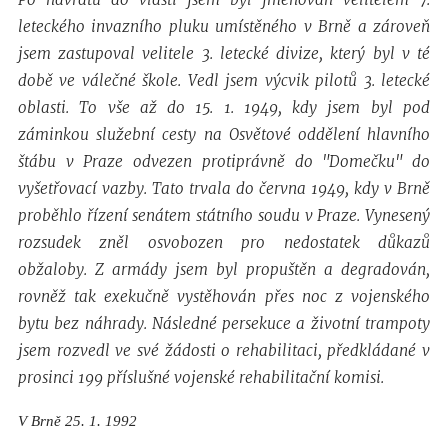
leteckého invazního pluku umístěného v Brně a zároveň
jsem zastupoval velitele 3. letecké divize, který byl v té
době ve válečné škole. Vedl jsem výcvik pilotů 3. letecké
oblasti. To vše až do 15. 1. 1949, kdy jsem byl pod
záminkou služební cesty na Osvětové oddělení hlavního
štábu v Praze odvezen protiprávně do "Domečku" do
vyšetřovací vazby. Tato trvala do června 1949, kdy v Brně
proběhlo řízení senátem státního soudu v Praze. Vynesený
rozsudek zněl osvobozen pro nedostatek důkazů
obžaloby. Z armády jsem byl propuštěn a degradován,
rovněž tak exekučně vystěhován přes noc z vojenského
bytu bez náhrady. Následné persekuce a životní trampoty
jsem rozvedl ve své žádosti o rehabilitaci, předkládané v
prosinci 199 příslušné vojenské rehabilitační komisi.
V Brně 25. 1. 1992