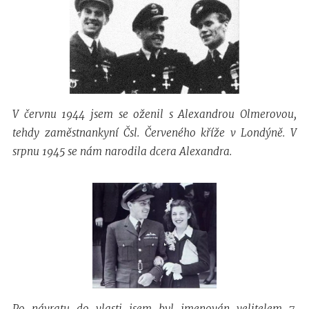
V červnu 1944 jsem se oženil s Alexandrou Olmerovou,
tehdy zaměstnankyní Čsl. Červeného kříže v Londýně. V
srpnu 1945 se nám narodila dcera Alexandra.
Po návratu do vlasti jsem byl jmenován velitelem 7.