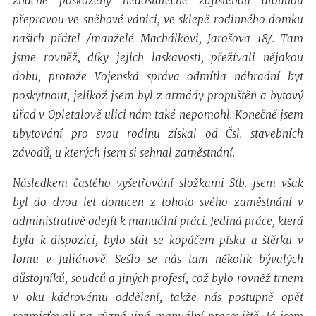
značně poškozený nedostatečně zajištěnou dlouhou
přepravou ve sněhové vánici, ve sklepě rodinného domku
našich přátel /manželé Machálkovi, Jarošova 18/. Tam
jsme rovněž, díky jejich laskavosti, přežívali nějakou
dobu, protože Vojenská správa odmítla náhradní byt
poskytnout, jelikož jsem byl z armády propuštěn a bytový
úřad v Opletalově ulici nám také nepomohl. Konečně jsem
ubytování pro svou rodinu získal od Čsl. stavebních
závodů, u kterých jsem si sehnal zaměstnání.
Následkem častého vyšetřování složkami Stb. jsem však
byl do dvou let donucen z tohoto svého zaměstnání v
administrativě odejít k manuální práci. Jediná práce, která
byla k dispozici, bylo stát se kopáčem písku a štěrku v
lomu v Juliánově. Sešlo se nás tam několik bývalých
důstojníků, soudců a jiných profesí, což bylo rovněž trnem
v oku kádrovému oddělení, takže nás postupně opět