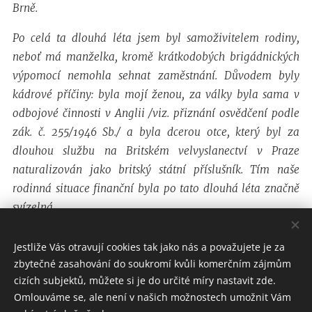
Brně.
Po celá ta dlouhá léta jsem byl samoživitelem rodiny,
neboť má manželka, kromě krátkodobých brigádnických
výpomocí nemohla sehnat zaměstnání. Důvodem byly
kádrové příčiny: byla mojí ženou, za války byla sama v
odbojové činnosti v Anglii /viz. přiznání osvědčení podle
zák. č. 255/1946 Sb./ a byla dcerou otce, který byl za
dlouhou službu na Britském velvyslanectví v Praze
naturalizován jako britský státní příslušník. Tím naše
rodinná situace finanční byla po tato dlouhá léta značně
svízelná.
Kučera Otmar
Jestliže Vás otravují cookies tak jako nás a považujete je za
zbytečné zasahování do soukromí kvůli komerčním zájmům
cizích subjektů, můžete si je do určité míry nastavit zde.
Omlouváme se, ale není v našich možnostech umožnit Vám