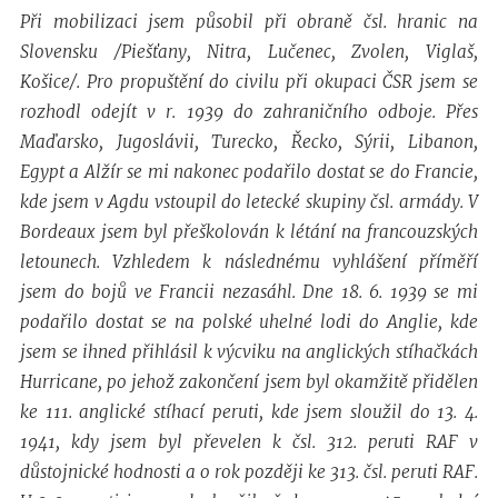
Při mobilizaci jsem působil při obraně čsl. hranic na
Slovensku /Piešťany, Nitra, Lučenec, Zvolen, Viglaš,
Košice/. Pro propuštění do civilu při okupaci ČSR jsem se
rozhodl odejít v r. 1939 do zahraničního odboje. Přes
Maďarsko, Jugoslávii, Turecko, Řecko, Sýrii, Libanon,
Egypt a Alžír se mi nakonec podařilo dostat se do Francie,
kde jsem v Agdu vstoupil do letecké skupiny čsl. armády. V
Bordeaux jsem byl přeškolován k létání na francouzských
letounech. Vzhledem k následnému vyhlášení příměří
jsem do bojů ve Francii nezasáhl. Dne 18. 6. 1939 se mi
podařilo dostat se na polské uhelné lodi do Anglie, kde
jsem se ihned přihlásil k výcviku na anglických stíhačkách
Hurricane, po jehož zakončení jsem byl okamžitě přidělen
ke 111. anglické stíhací peruti, kde jsem sloužil do 13. 4.
1941, kdy jsem byl převelen k čsl. 312. peruti RAF v
důstojnické hodnosti a o rok později ke 313. čsl. peruti RAF.