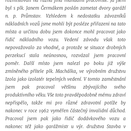
rozmisťovali na různá jiná manuální pracoviště. Já jsem
byl s plk. Janem Čermákem poslán zametat dvory garáží
n. p. Průmstav. Vzhledem k nedostatku závozníků
nákladních vozů jsme mohli být posléze přiřazeni na tato
místa a určitou dobu jsem dokonce mohl pracovat jako
řidič nákladního vozu. Vedení závodu však toto
nepovažovalo za vhodné, a protože se situace drobných
perzekucí stala neúnosnou, rozvázal jsem pracovní
poměr. Další místo jsem nalezl po boku již výše
zmíněného přítele plk. Machálka, ve výrobním družstvu
Izola jako izolatér tepelných vedení. V tomto zaměstnání
jsem pak pracoval většinu zbývajícího svého
produktivního věku. Vše toto pravděpodobně mému zdraví
nepřispělo, takže mi pro různé zdravotní potíže by
nakonec v roce 1962 vyměřen částečný invalidní důchod.
Pracoval jsem pak jako řidič dodávkového vozu a
nakonec též jako garážmistr u výr. družstva Stavba v