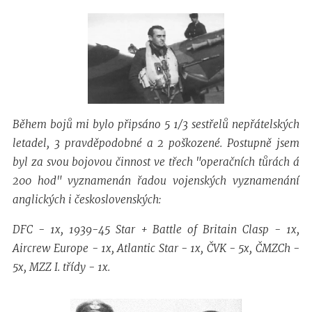
Během bojů mi bylo připsáno 5 1/3 sestřelů nepřátelských
letadel, 3 pravděpodobné a 2 poškozené. Postupně jsem
byl za svou bojovou činnost ve třech "operačních tůrách á
200 hod" vyznamenán řadou vojenských vyznamenání
anglických i československých:
DFC - 1x, 1939-45 Star + Battle of Britain Clasp - 1x,
Aircrew Europe - 1x, Atlantic Star - 1x, ČVK - 5x, ČMZCh -
5x, MZZ I. třídy - 1x.