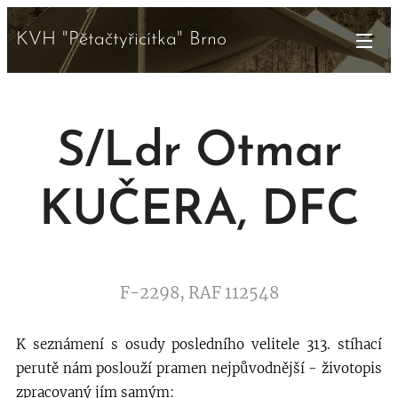
KVH "Pětačtyřicítka" Brno
S/Ldr Otmar
KUČERA, DFC
F-2298, RAF 112548
K seznámení s osudy posledního velitele 313. stíhací
perutě nám poslouží pramen nejpůvodnější - životopis
zpracovaný jím samým: