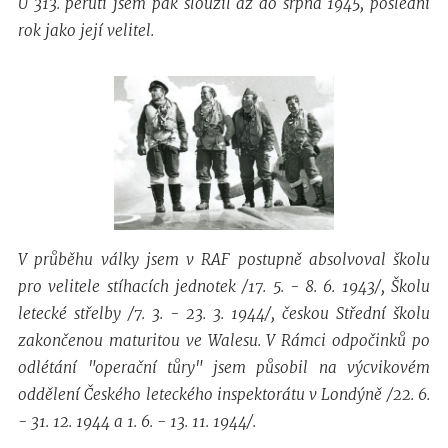
U 313. peruti jsem pak sloužil až do srpna 1945, poslední
rok jako její velitel.
V průběhu války jsem v RAF postupně absolvoval školu
pro velitele stíhacích jednotek /17. 5. - 8. 6. 1943/, Školu
letecké střelby /7. 3. - 23. 3. 1944/, českou Střední školu
zakončenou maturitou ve Walesu. V Rámci odpočinků po
odlétání "operační tůry" jsem působil na výcvikovém
oddělení Českého leteckého inspektorátu v Londýně /22. 6.
- 31. 12. 1944 a 1. 6. - 13. 11. 1944/.