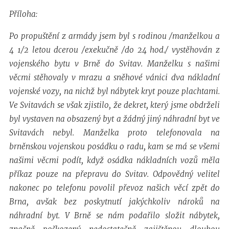
Příloha:
Po propuštění z armády jsem byl s rodinou /manželkou a
4 1/2 letou dcerou /exekučně /do 24 hod./ vystěhován z
vojenského bytu v Brně do Svitav. Manželku s našimi
věcmi stěhovaly v mrazu a sněhové vánici dva nákladní
vojenské vozy, na nichž byl nábytek kryt pouze plachtami.
Ve Svitavách se však zjistilo, že dekret, který jsme obdrželi
byl vystaven na obsazený byt a žádný jiný náhradní byt ve
Svitavách nebyl. Manželka proto telefonovala na
brněnskou vojenskou posádku o radu, kam se má se všemi
našimi věcmi podít, když osádka nákladních vozů měla
příkaz pouze na přepravu do Svitav. Odpovědný velitel
nakonec po telefonu povolil převoz našich věcí zpět do
Brna, avšak bez poskytnutí jakýchkoliv nároků na
náhradní byt. V Brně se nám podařilo složit nábytek,